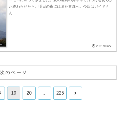
た終わらせたら、明日の夜にはまた青森へ。今回はガイドさ
ん…
2021/10/27
次のページ
次
8
19
20
…
225
へ