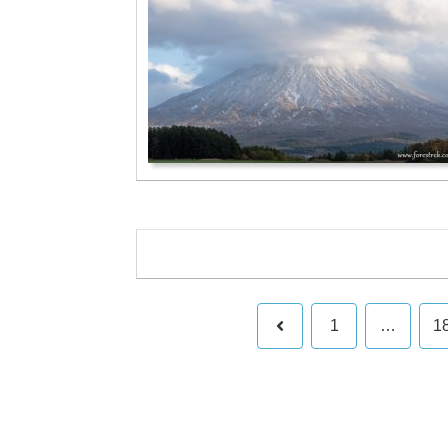
前
1
…
1
へ