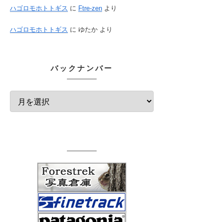
ハゴロモホトトギス
に
Ftre-zen
より
ハゴロモホトトギス
に
ゆたか
より
バックナンバー