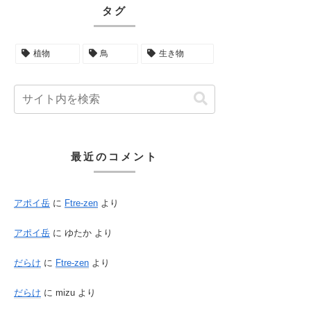
タグ
植物
鳥
生き物
最近のコメント
アポイ岳
に
Ftre-zen
より
アポイ岳
に
ゆたか
より
だらけ
に
Ftre-zen
より
だらけ
に
mizu
より