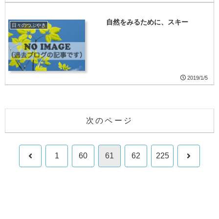
自然をみるために、スキー
日々のつぶやき
2019/1/5
次のページ
前
次
1
60
61
62
225
へ
へ