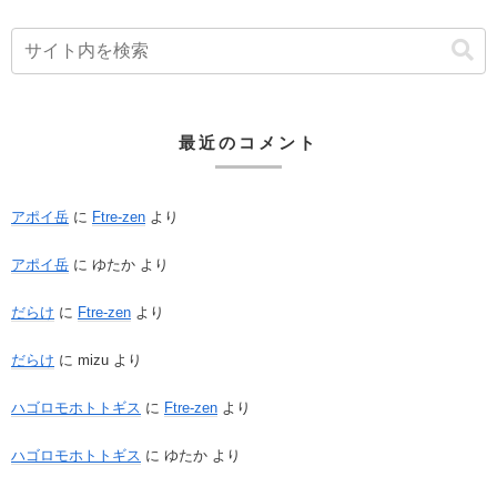
最近のコメント
アポイ岳
に
Ftre-zen
より
アポイ岳
に
ゆたか
より
だらけ
に
Ftre-zen
より
だらけ
に
mizu
より
ハゴロモホトトギス
に
Ftre-zen
より
ハゴロモホトトギス
に
ゆたか
より