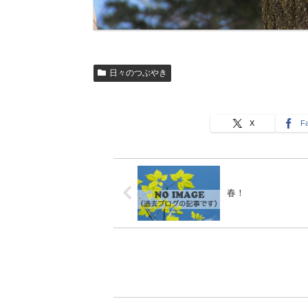
日々のつぶやき
X
F
春！