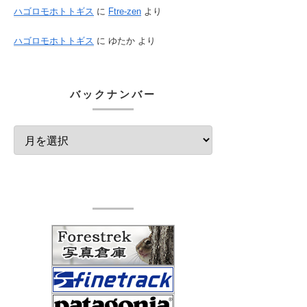
ハゴロモホトトギス
に
Ftre-zen
より
ハゴロモホトトギス
に
ゆたか
より
バックナンバー