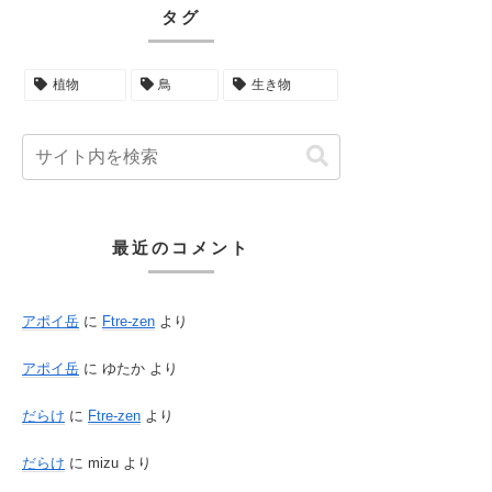
タグ
植物
鳥
生き物
最近のコメント
アポイ岳
に
Ftre-zen
より
アポイ岳
に
ゆたか
より
だらけ
に
Ftre-zen
より
だらけ
に
mizu
より