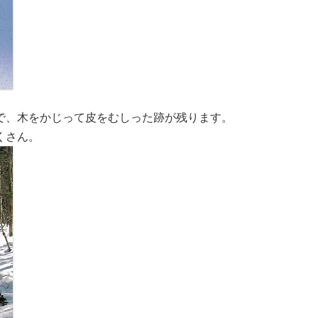
で、木をかじって皮をむしった跡が残ります。
くさん。