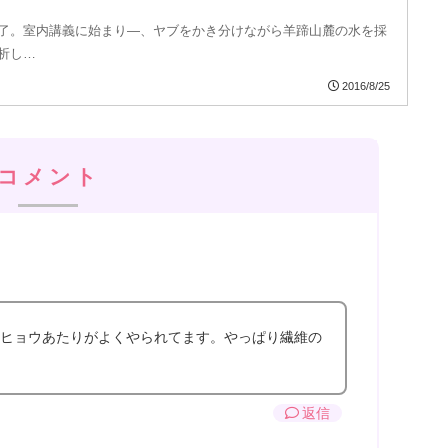
了。室内講義に始まり―、ヤブをかき分けながら羊蹄山麓の水を採
析し…
2016/8/25
コメント
ヒョウあたりがよくやられてます。やっぱり繊維の
返信