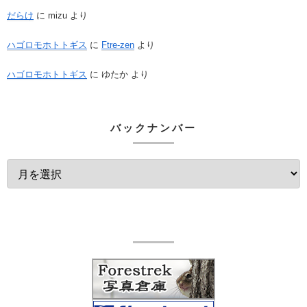
だらけ
に
mizu
より
ハゴロモホトトギス
に
Ftre-zen
より
ハゴロモホトトギス
に
ゆたか
より
バックナンバー