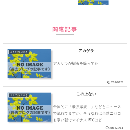
関連記事
アカゲラ
日々のつぶやき
アカゲラが樹液を吸ってた
2020/2/8
この上ない
日々のつぶやき
全国的に「最強寒波…」などとニュース
で流れてますが、そうなれば当然ニセコ
も寒い朝でマイナス15℃ほど…
2017/1/14