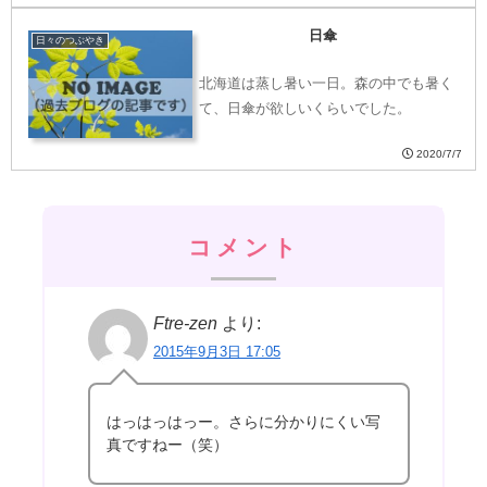
日傘
日々のつぶやき
北海道は蒸し暑い一日。森の中でも暑く
て、日傘が欲しいくらいでした。
2020/7/7
コメント
Ftre-zen
より:
2015年9月3日 17:05
はっはっはっー。さらに分かりにくい写
真ですねー（笑）