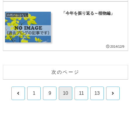
「今年を振り返る～植物編」
自然のおはなし
2014/12/9
次のページ
前
次
1
9
10
11
13
へ
へ