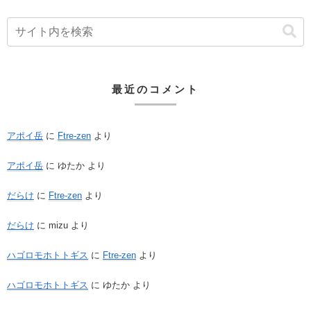
最近のコメント
アポイ岳
に
Ftre-zen
より
アポイ岳
に
ゆたか
より
だらけ
に
Ftre-zen
より
だらけ
に
mizu
より
ハゴロモホトトギス
に
Ftre-zen
より
ハゴロモホトトギス
に
ゆたか
より