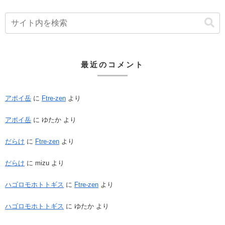
最近のコメント
アポイ岳
に
Ftre-zen
より
アポイ岳
に
ゆたか
より
だらけ
に
Ftre-zen
より
だらけ
に
mizu
より
ハゴロモホトトギス
に
Ftre-zen
より
ハゴロモホトトギス
に
ゆたか
より