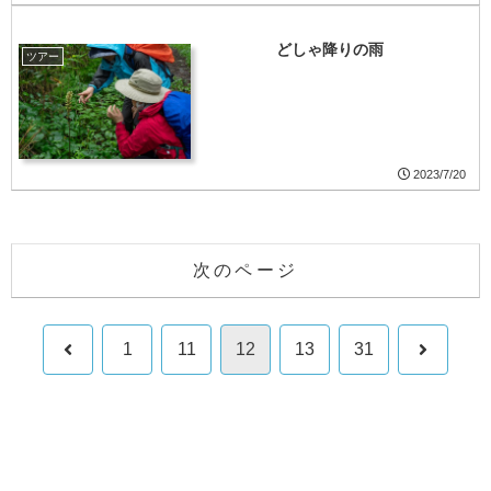
どしゃ降りの雨
ツアー
2023/7/20
次のページ
前
次
1
11
12
13
31
へ
へ