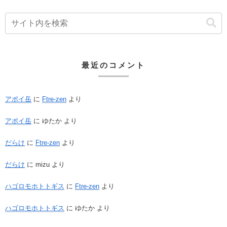
最近のコメント
アポイ岳
に
Ftre-zen
より
アポイ岳
に
ゆたか
より
だらけ
に
Ftre-zen
より
だらけ
に
mizu
より
ハゴロモホトトギス
に
Ftre-zen
より
ハゴロモホトトギス
に
ゆたか
より