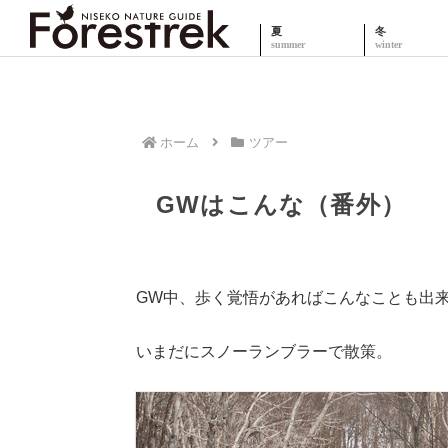
夏
冬
ホーム
ツアー
GWはこんな（番外）
GW中、歩く覚悟があればこんなことも出
いまだにスノーランブラーで散策。