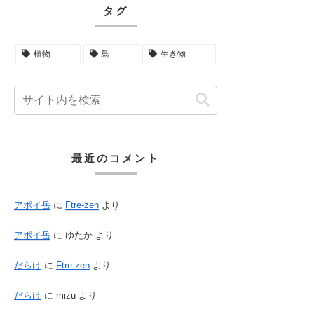
タグ
植物
鳥
生き物
最近のコメント
アポイ岳
に
Ftre-zen
より
アポイ岳
に
ゆたか
より
だらけ
に
Ftre-zen
より
だらけ
に
mizu
より