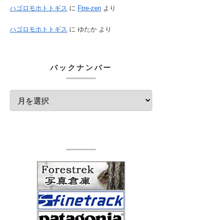
ハゴロモホトトギス
に
Ftre-zen
より
ハゴロモホトトギス
に
ゆたか
より
バックナンバー