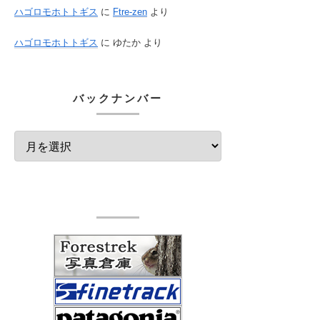
ハゴロモホトトギス
に
Ftre-zen
より
ハゴロモホトトギス
に
ゆたか
より
バックナンバー