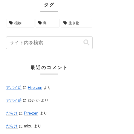
タグ
植物
鳥
生き物
最近のコメント
アポイ岳
に
Ftre-zen
より
アポイ岳
に
ゆたか
より
だらけ
に
Ftre-zen
より
だらけ
に
mizu
より