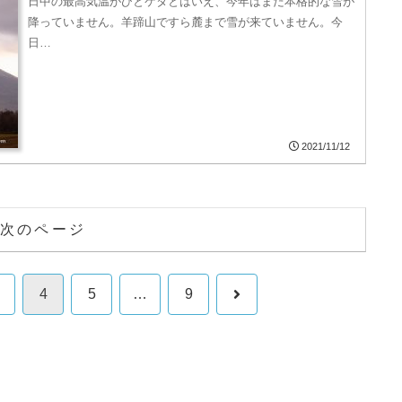
日中の最高気温がひとケタとはいえ、今年はまだ本格的な雪が
降っていません。羊蹄山ですら麓まで雪が来ていません。今
日…
2021/11/12
次のページ
次
4
5
…
9
へ