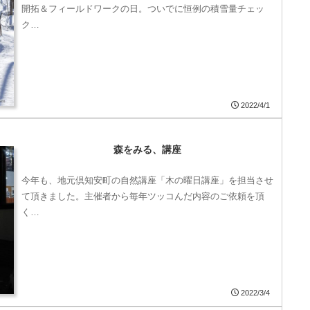
開拓＆フィールドワークの日。ついでに恒例の積雪量チェッ
ク…
2022/4/1
森をみる、講座
今年も、地元倶知安町の自然講座「木の曜日講座」を担当させ
て頂きました。主催者から毎年ツッコんだ内容のご依頼を頂
く…
2022/3/4