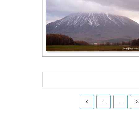
前
1
…
3
へ