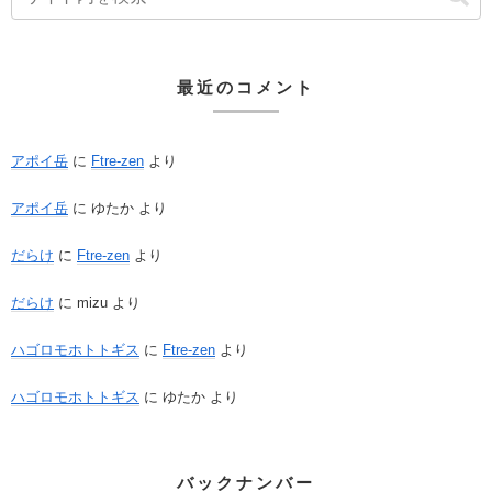
最近のコメント
アポイ岳
に
Ftre-zen
より
アポイ岳
に
ゆたか
より
だらけ
に
Ftre-zen
より
だらけ
に
mizu
より
ハゴロモホトトギス
に
Ftre-zen
より
ハゴロモホトトギス
に
ゆたか
より
バックナンバー